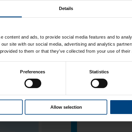
Details
Sukunimi
*
anut uusia
erinteisesti
e content and ads, to provide social media features and to analy
Yrityksen nimi
*
 our site with our social media, advertising and analytics partn
 provided to them or that they’ve collected from your use of their
Email
*
Preferences
Statistics
viratkaisuista.
leihin.
Titteli
*
ovelluskohteista.
Allow selection
Puhelinnumero