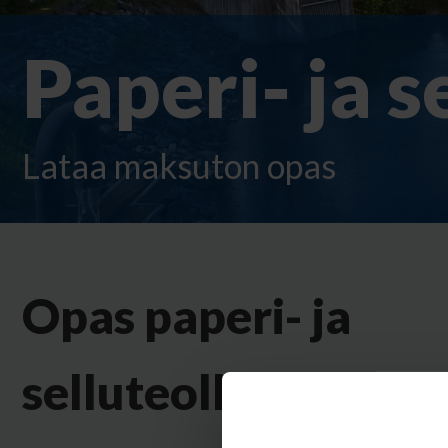
Paperi- ja s
Lataa maksuton opas
Opas paperi- ja
selluteollisuuden