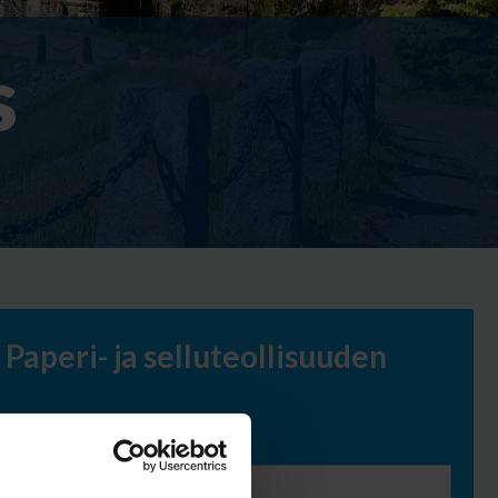
s
Paperi- ja selluteollisuuden