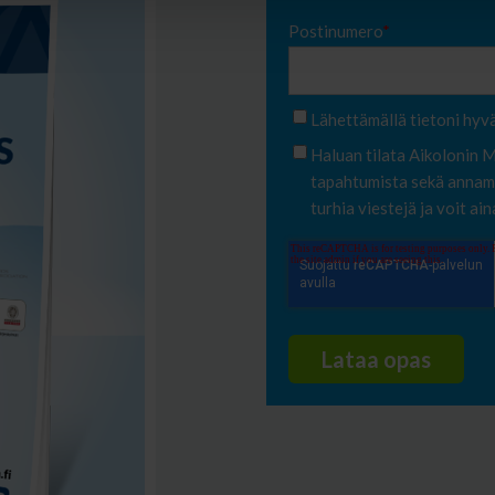
Postinumero
*
Lähettämällä tietoni hyv
Haluan tilata Aikolonin M
tapahtumista sekä annamm
turhia viestejä ja voit ai