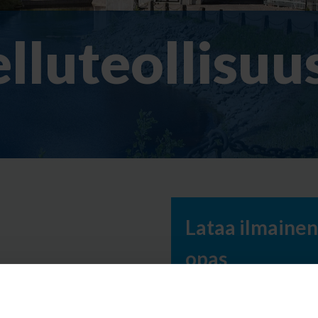
elluteollisuu
Lataa ilmainen 
opas
Etunimi
*