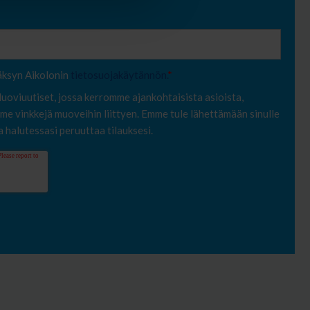
äksyn Aikolonin
tietosuojakäytännön.
*
uoviuutiset, jossa kerromme ajankohtaisista asioista,
e vinkkejä muoveihin liittyen. Emme tule lähettämään sinulle
na halutessasi peruuttaa tilauksesi.