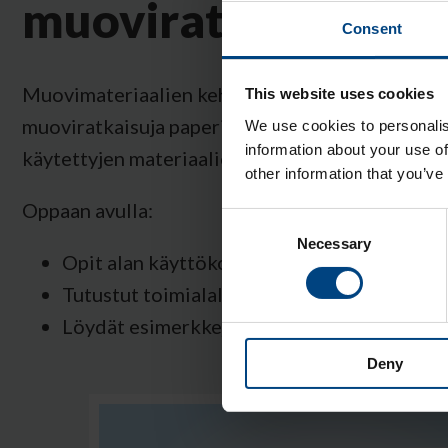
muoviratkaisuihin
Consent
Muovimateriaalien kehittyminen on mahdollist
This website uses cookies
muoviratkaisuja paperi- ja selluteollisuudessa p
We use cookies to personalis
information about your use of
käytettyjen materiaalien rinnalle.
other information that you’ve
Oppaan avulla:
Consent
Necessary
Selection
Opit alan käyttökohteisiin soveltuvista muo
Tutustut toimialalle sopiviin muovimateriaa
Löydät esimerkkejä yleisimmistä muovien s
Deny